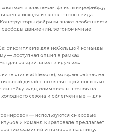
хлопком и эластаном, флис, микрофибру,
ляется исходя из конкретного вида
. Конструкторы фабрики знают особенности
ля свободы движений, эргономичные
а: от комплекта для небольшой команды
рму — доступная опция в рамках
мы для секций, школ и кружков.
(в стиле athleisure), которые сейчас на
 стильный дизайн, позволяющий носить их
ую линейку худи, олимпиек и штанов на
 холодного сезона и облегчённые — для
 тренировок — используются смесовые
х клубов и команд Кираловале предлагает
несение фамилий и номеров на спину.