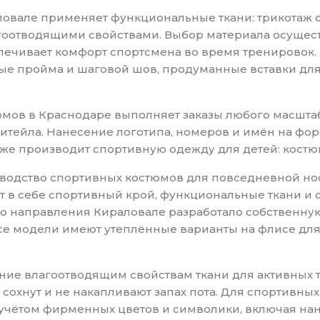
овале применяет функциональные ткани: трикотаж с 
оотводящими свойствами. Выбор материала осуществ
спечивает комфорт спортсмена во время тренировок
ные пройма и шаговой шов, продуманные вставки д
мов в Краснодаре выполняет заказы любого масштаб
ритейла. Нанесение логотипа, номеров и имён на фо
кже производит спортивную одежду для детей: костю
дство спортивных костюмов для повседневной носки 
т в себе спортивный крой, функциональные ткани и
этого направления Кираловале разработало собственн
Все модели имеют утеплённые варианты на флисе для
ние влагоотводящим свойствам ткани для активных
 сохнут и не накапливают запах пота. Для спортивны
 учётом фирменных цветов и символики, включая на