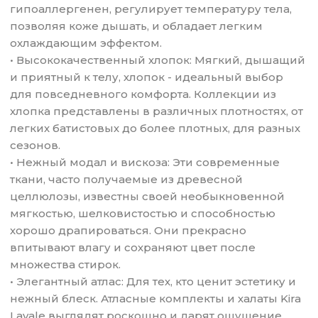
гипоаллергенен, регулирует температуру тела,
позволяя коже дышать, и обладает легким
охлаждающим эффектом.
• Высококачественный хлопок: Мягкий, дышащий
и приятный к телу, хлопок - идеальный выбор
для повседневного комфорта. Коллекции из
хлопка представлены в различных плотностях, от
легких батистовых до более плотных, для разных
сезонов.
• Нежный модал и вискоза: Эти современные
ткани, часто получаемые из древесной
целлюлозы, известны своей необыкновенной
мягкостью, шелковистостью и способностью
хорошо драпироваться. Они прекрасно
впитывают влагу и сохраняют цвет после
множества стирок.
• Элегантный атлас: Для тех, кто ценит эстетику и
нежный блеск. Атласные комплекты и халаты Kira
Lavale выглядят роскошно и дарят ощущение