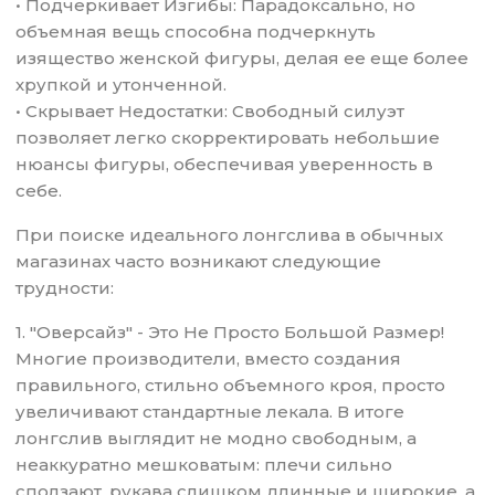
• Подчеркивает Изгибы: Парадоксально, но
объемная вещь способна подчеркнуть
изящество женской фигуры, делая ее еще более
хрупкой и утонченной.
• Скрывает Недостатки: Свободный силуэт
позволяет легко скорректировать небольшие
нюансы фигуры, обеспечивая уверенность в
себе.
При поиске идеального лонгслива в обычных
магазинах часто возникают следующие
трудности:
1. "Оверсайз" - Это Не Просто Большой Размер!
Многие производители, вместо создания
правильного, стильно объемного кроя, просто
увеличивают стандартные лекала. В итоге
лонгслив выглядит не модно свободным, а
неаккуратно мешковатым: плечи сильно
сползают, рукава слишком длинные и широкие, а