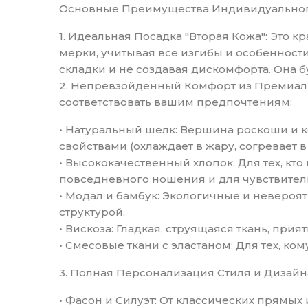
Основные Преимущества Индивидуальног
1. Идеальная Посадка "Вторая Кожа": Это
мерки, учитывая все изгибы и особенност
складки и не создавая дискомфорта. Она 
2. Непревзойденный Комфорт из Премиальн
соответствовать вашим предпочтениям:
• Натуральный шелк: Вершина роскоши и 
свойствами (охлаждает в жару, согревает 
• Высококачественный хлопок: Для тех, кт
повседневного ношения и для чувствител
• Модал и бамбук: Экологичные и неверо
структурой.
• Вискоза: Гладкая, струящаяся ткань, при
• Смесовые ткани с эластаном: Для тех, к
3. Полная Персонализация Стиля и Дизайн
• Фасон и Силуэт: От классических прямы