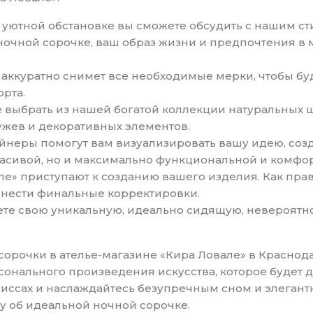
 и уютной обстановке вы сможете обсудить с нашим с
ночной сорочке, ваш образ жизни и предпочтения в
 аккуратно снимет все необходимые мерки, чтобы бу
рта.
е выбрать из нашей богатой коллекции натуральных 
ружев и декоративных элементов.
зайнеры помогут вам визуализировать вашу идею, соз
расивой, но и максимально функциональной и комфо
е» приступают к созданию вашего изделия. Как прав
внести финальные корректировки.
аете свою уникальную, идеально сидящую, невероят
очки в ателье-магазине «Кира Ловале» в Краснодар
сонального произведения искусства, которое будет 
иссах и наслаждайтесь безупречным сном и элегант
ту об идеальной ночной сорочке.