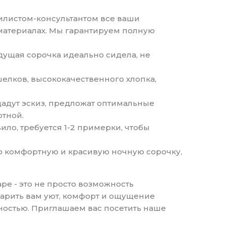
тилистом-консультантом все ваши
 материалах. Мы гарантируем полную
дущая сорочка идеально сидела, не
шелков, высококачественного хлопка,
дадут эскиз, предложат оптимальные
ртной.
ило, требуется 1-2 примерки, чтобы
но комфортную и красивую ночную сорочку,
е - это не просто возможность
дарить вам уют, комфорт и ощущение
ностью. Приглашаем вас посетить наше