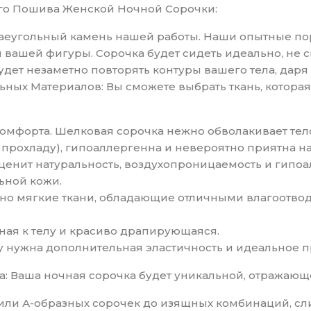
о Пошива Женской Ночной Сорочки:
 краеугольный камень нашей работы. Наши опытные 
и вашей фигуры. Сорочка будет сидеть идеально, не 
будет незаметно повторять контуры вашего тела, да
ых Материалов: Вы сможете выбрать ткань, которая 
комфорта. Шелковая сорочка нежно обволакивает те
в прохладу), гипоаллергенна и невероятно приятна н
о ценит натуральность, воздухопроницаемость и гипо
ьной кожи.
ятно мягкие ткани, обладающие отличными влагоотв
ятная к телу и красиво драпирующаяся.
ому нужна дополнительная эластичность и идеальное 
а: Ваша ночная сорочка будет уникальной, отражающ
х или А-образных сорочек до изящных комбинаций, сл