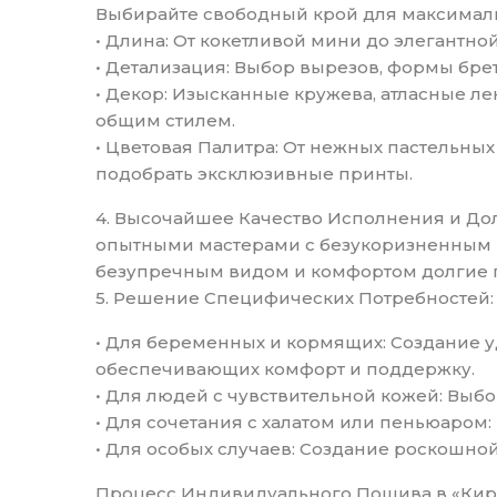
Выбирайте свободный крой для максимал
• Длина: От кокетливой мини до элегантн
• Детализация: Выбор вырезов, формы брет
• Декор: Изысканные кружева, атласные ле
общим стилем.
• Цветовая Палитра: От нежных пастельных
подобрать эксклюзивные принты.
4. Высочайшее Качество Исполнения и До
опытными мастерами с безукоризненным вн
безупречным видом и комфортом долгие 
5. Решение Специфических Потребностей:
• Для беременных и кормящих: Создание
обеспечивающих комфорт и поддержку.
• Для людей с чувствительной кожей: Выб
• Для сочетания с халатом или пеньюаром
• Для особых случаев: Создание роскошно
Процесс Индивидуального Пошива в «Кира