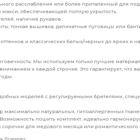
ьного расслабления или более приталенный для по
ой макси, обеспечивающей полную укрытость.
елей, наличие рукавов .
нты, тонкая вышивка, деликатные пуговицы или банти
 оттенков и классических белых/черных до ярких и 
лговечность: Мы используем только лучшие материал
иманием к каждой строчке. Это гарантирует, что ва
годы.
 удобных моделей с регулируемыми бретелями, спе
ор максимально натуральных, гипоаллергенных ткан
: Возможность пошить комплект, идеально гармонирую
й сорочки для медового месяца или романтического 
 Ловале»: