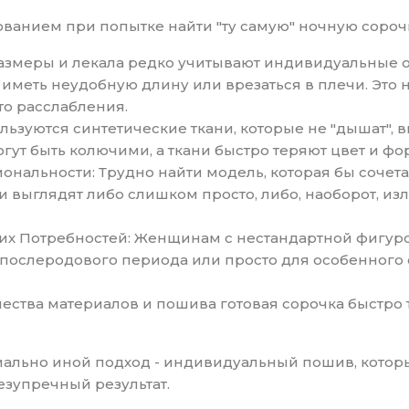
ванием при попытке найти "ту самую" ночную сорочк
размеры и лекала редко учитывают индивидуальные 
 иметь неудобную длину или врезаться в плечи. Это 
о расслабления.
ользуются синтетические ткани, которые не "дышат",
ут быть колючими, а ткани быстро теряют цвет и фор
ональности: Трудно найти модель, которая бы сочета
и выглядят либо слишком просто, либо, наоборот, из
 Потребностей: Женщинам с нестандартной фигурой,
 послеродового периода или просто для особенного
ачества материалов и пошива готовая сорочка быстро
ально иной подход - индивидуальный пошив, котор
езупречный результат.