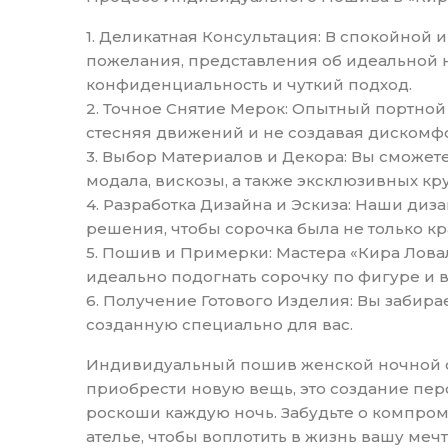
1. Деликатная Консультация: В спокойной
пожелания, представления об идеальной 
конфиденциальность и чуткий подход.
2. Точное Снятие Мерок: Опытный портной
стесняя движений и не создавая дискомфо
3. Выбор Материалов и Декора: Вы сможет
модала, вискозы, а также эксклюзивных к
4. Разработка Дизайна и Эскиза: Наши ди
решения, чтобы сорочка была не только к
5. Пошив и Примерки: Мастера «Кира Ловал
идеально подогнать сорочку по фигуре и 
6. Получение Готового Изделия: Вы забир
созданную специально для вас.
Индивидуальный пошив женской ночной сор
приобрести новую вещь, это создание пер
роскоши каждую ночь. Забудьте о компром
ателье, чтобы воплотить в жизнь вашу меч