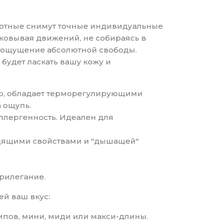
портные снимут точные индивидуальные
сковывая движений, не собираясь в
ря ощущение абсолютной свободы.
будет ласкать вашу кожу и
ло, обладает терморегулирующими
а ощупь.
аллергенность. Идеален для
одящими свойствами и "дышащей"
прилегание.
ей ваш вкус:
ипов, мини, миди или макси-длины.