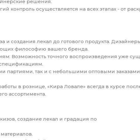
айнерские решения.
гий контроль осуществляется на всех этапах - от ра
иза и создания лекал до готового продукта. Дизайнер
ающих философию вашего бренда.
ниям: Возможность точного воспроизведения уже с
 спецификациям.
ными партиями, так и с небольшими оптовыми заказам
 работы в рознице, «Кира Ловале» всегда в курсе по
го ассортимента.
скизов, создание лекал и градация по
 материалов.