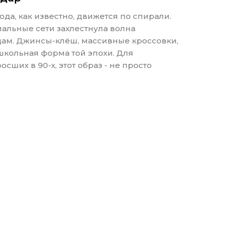
да, как известно, движется по спирали.
альные сети захлестнула волна
одам. Джинсы-клёш, массивные кроссовки,
 школьная форма той эпохи. Для
ших в 90-х, этот образ - не просто