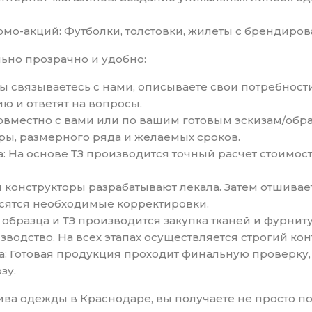
мо-акций: Футболки, толстовки, жилеты с брендиро
ьно прозрачно и удобно:
Вы связываетесь с нами, описываете свои потребнос
 и ответят на вопросы.
Совместно с вами или по вашим готовым эскизам/обр
ры, размерного ряда и желаемых сроков.
а: На основе ТЗ производится точный расчет стоимост
и конструкторы разрабатывают лекала. Затем отшивае
осятся необходимые корректировки.
 образца и ТЗ производится закупка тканей и фурнит
зводство. На всех этапах осуществляется строгий кон
ка: Готовая продукция проходит финальную проверку,
зу.
ва одежды в Краснодаре, вы получаете не просто по