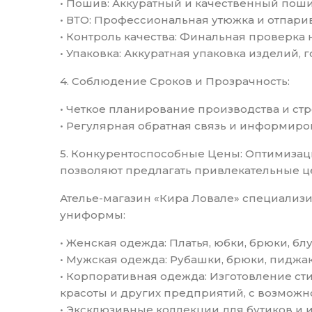
• Пошив: Аккуратный и качественный пош
• ВТО: Профессиональная утюжка и отпари
• Контроль качества: Финальная проверка 
• Упаковка: Аккуратная упаковка изделий, г
4. Соблюдение Сроков и Прозрачность:
• Четкое планирование производства и ст
• Регулярная обратная связь и информиро
5. Конкурентоспособные Цены: Оптимизац
позволяют предлагать привлекательные це
Ателье-магазин «Кира Ловале» специализ
униформы:
• Женская одежда: Платья, юбки, брюки, бл
• Мужская одежда: Рубашки, брюки, пиджак
• Корпоративная одежда: Изготовление ст
красоты и других предприятий, с возможн
• Эксклюзивные коллекции для бутиков и 