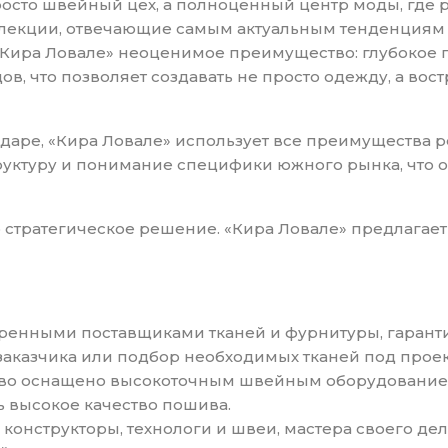
росто швейный цех, а полноценный центр моды, где
лекции, отвечающие самым актуальным тенденциям и
т «Кира Ловале» неоценимое преимущество: глубоко
ов, что позволяет создавать не просто одежду, а в
даре, «Кира Ловале» использует все преимущества 
руктуру и понимание специфики южного рынка, что 
о стратегическое решение. «Кира Ловале» предлага
веренными поставщиками тканей и фурнитуры, гарант
аказчика или подбор необходимых тканей под проек
ство оснащено высокоточным швейным оборудовани
 высокое качество пошива.
онструкторы, технологи и швеи, мастера своего дел