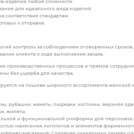
ив изделий любой сложности.
вание для идеального вида изделий.
на соответствие стандартам.
отовых к отправке.
рогий контроль за соблюдением оговоренных сроков.
вание клиента о ходе выполнения заказа.
ия производственных процессов и прямое сотрудни
ны без ущерба для качества.
ируется на пошиве широкого ассортимента женской 
узы, рубашки, жакеты, пиджаки, костюмы, верхняя од
и, жилеты.
ильной и функциональной униформы для персонала ка
остью нанесения логотипов и элементов фирменного
интернет-магазинов: Создание уникальных линеек о