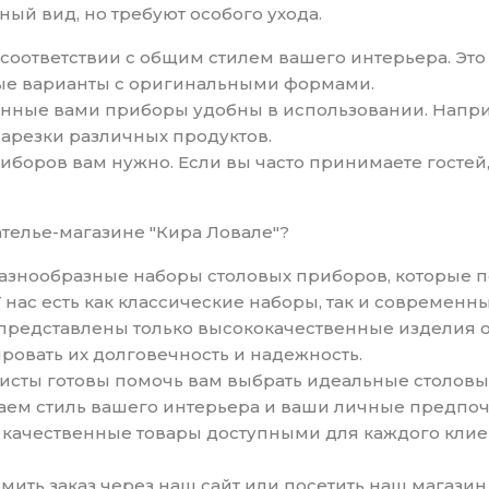
ный вид, но требуют особого ухода.
 соответствии с общим стилем вашего интерьера. Это
ые варианты с оригинальными формами.
бранные вами приборы удобны в использовании. Нап
арезки различных продуктов.
риборов вам нужно. Если вы часто принимаете гостей,
ателье-магазине "Кира Ловале"?
разнообразные наборы столовых приборов, которые п
 У нас есть как классические наборы, так и совреме
е представлены только высококачественные изделия
ровать их долговечность и надежность.
исты готовы помочь вам выбрать идеальные столовы
аем стиль вашего интерьера и ваши личные предпоч
 качественные товары доступными для каждого клиен
рмить заказ через наш сайт или посетить наш магаз