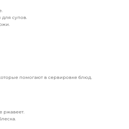
е.
 для супов.
ожи.
 которые помогают в сервировке блюд.
е ржавеет.
блеска.