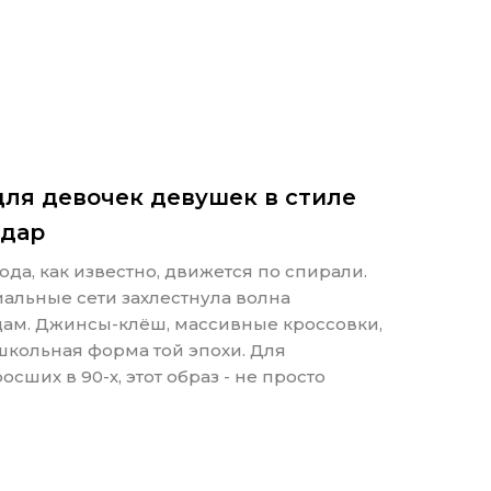
ля девочек девушек в стиле
одар
да, как известно, движется по спирали.
альные сети захлестнула волна
одам. Джинсы-клёш, массивные кроссовки,
 школьная форма той эпохи. Для
ших в 90-х, этот образ - не просто