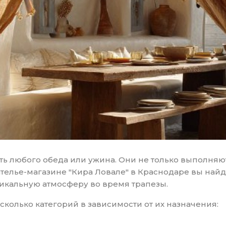
ть любого обеда или ужина. Они не только выполняют
ателье-магазине "Кира Ловале" в Краснодаре вы най
никальную атмосферу во время трапезы.
колько категорий в зависимости от их назначения: