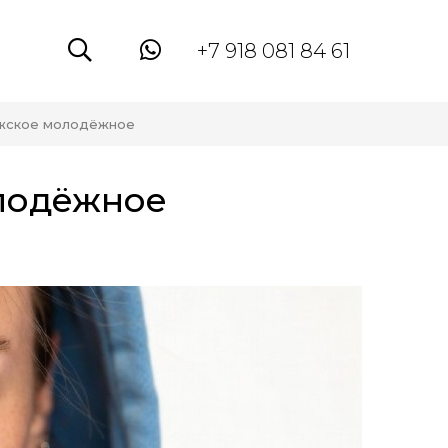
+7 918 081 84 61
ужское молодёжное
олодёжное