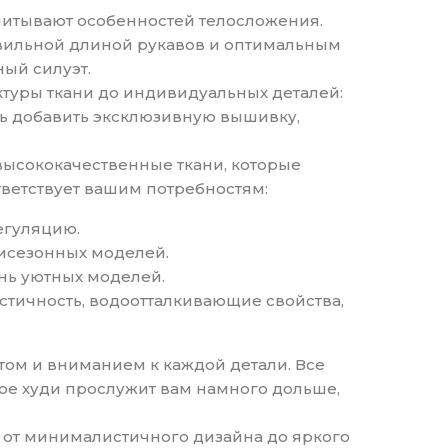
учитывают особенностей телосложения.
равильной длиной рукавов и оптимальным
ый силуэт.
актуры ткани до индивидуальных деталей:
ть добавить эксклюзивную вышивку,
 высококачественные ткани, которые
тветствует вашим потребностям:
егуляцию.
мисезонных моделей.
ень уютных моделей.
стичность, водоотталкивающие свойства,
том и вниманием к каждой детали. Все
кое худи прослужит вам намного дольше,
, от минималистичного дизайна до яркого