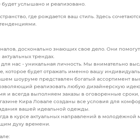
е будет услышано и реализовано.
ространство, где рождается ваш стиль. Здесь сочетаю
тенденциями.
оналов, досконально знающих свое дело. Они помогу
 актуальных трендах.
 для нас - уникальная личность. Мы внимательно в
, которое будет отражать именно вашу индивидуаль
нашем шоуруме представлен богатый ассортимент вы
позволяющий реализовать любую дизайнерскую идею
я и всегда выполняем заказы в оговоренные сроки, 
магазине Кира Ловале созданы все условия для комф
оздания вашей идеальной одежды.
гда в курсе актуальных направлений в молодёжной м
ющим духу времени.
але: