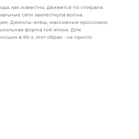
да, как известно, движется по спирали.
альные сети захлестнула волна
одам. Джинсы-клёш, массивные кроссовки,
 школьная форма той эпохи. Для
ших в 90-х, этот образ - не просто