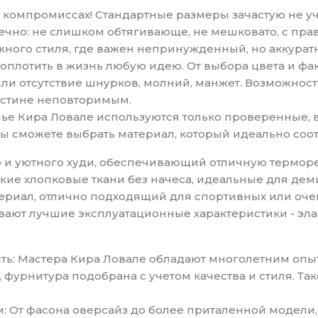
е о компромиссах! Стандартные размеры зачастую не 
упречно: не слишком обтягивающе, не мешковато, с п
ного стиля, где важен непринужденный, но аккуратн
воплотить в жизнь любую идею. От выбора цвета и ф
ли отсутствие шнурков, молний, манжет. Возможнос
истине неповторимым.
елье Кира Ловале используются только проверенные,
 Вы сможете выбрать материал, который идеально соо
го и уютного худи, обеспечивающий отличную термор
ойкие хлопковые ткани без начеса, идеальные для де
атериал, отлично подходящий для спортивных или оч
ают лучшие эксплуатационные характеристики - эла
ть: Мастера Кира Ловале обладают многолетним опы
 фурнитура подобрана с учетом качества и стиля. Та
: От фасона оверсайз до более приталенной модели