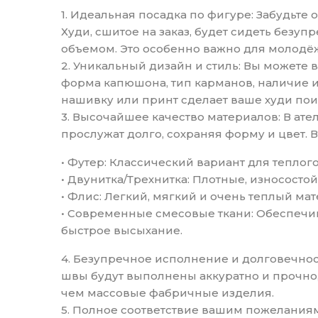
1. Идеальная посадка по фигуре: Забудьт
Худи, сшитое на заказ, будет сидеть без
объемом. Это особенно важно для молодёж
2. Уникальный дизайн и стиль: Вы можете 
форма капюшона, тип карманов, наличие и
нашивку или принт сделает ваше худи по
3. Высочайшее качество материалов: В ат
прослужат долго, сохраняя форму и цвет.
• Футер: Классический вариант для тепло
• Двунитка/Трехнитка: Плотные, износост
• Флис: Легкий, мягкий и очень теплый м
• Современные смесовые ткани: Обеспечив
быстрое высыхание.
4. Безупречное исполнение и долговечнос
швы будут выполнены аккуратно и прочно,
чем массовые фабричные изделия.
5. Полное соответствие вашим пожеланиям