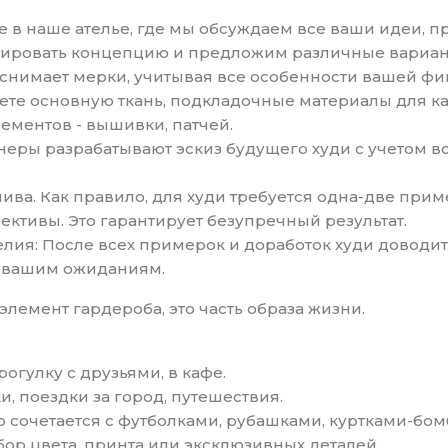
те в наше ателье, где мы обсуждаем все ваши идеи, п
ировать концепцию и предложим различные вариан
 снимает мерки, учитывая все особенности вашей фи
аете основную ткань, подкладочные материалы для к
ементов - вышивки, патчей.
йнеры разрабатывают эскиз будущего худи с учетом 
ива. Как правило, для худи требуется одна-две прим
ективы. Это гарантирует безупречный результат.
елия: После всех примерок и доработок худи доводит
т вашим ожиданиям.
элемент гардероба, это часть образа жизни.
рогулку с друзьями, в кафе.
и, поездки за город, путешествия.
о сочетается с футболками, рубашками, куртками-бо
ор цвета, принта или эксклюзивных деталей.