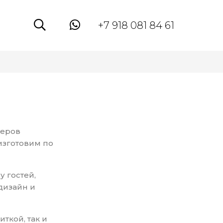
+7 918 081 84 61
меров
изготовим по
у гостей,
дизайн и
ткой, так и