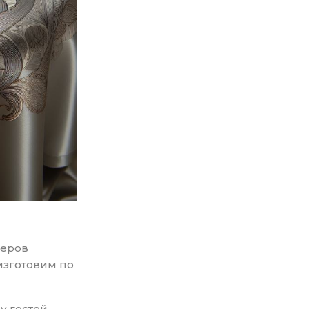
меров
изготовим по
у гостей,