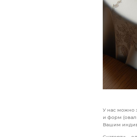
У нас можно 
и форм (овал
Вашим инди
Скатерти - о