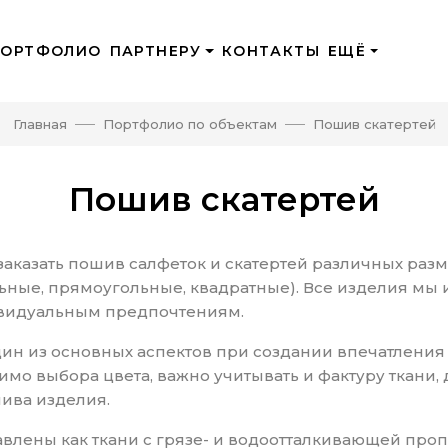
ПОРТФОЛИО
ПАРТНЕРУ
КОНТАКТЫ
ЕЩЁ
Главная
Портфолио по объектам
Пошив скатертей
Пошив скатертей
заказать пошив салфеток и скатертей различных раз
ьные, прямоугольные, квадратные). Все изделия мы 
видуальным предпочтениям.
дин из основных аспектов при создании впечатления 
имо выбора цвета, важно учитывать и фактуру ткани, 
шива изделия.
авлены как ткани с грязе- и водоотталкивающей пропи