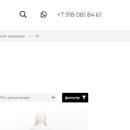
+7 918 081 84 61
кой одежды
M
фильтр