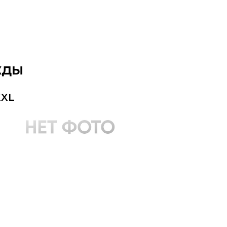
жды
XXL